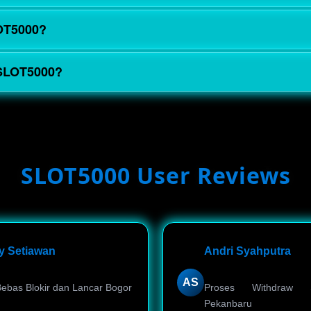
 dirancang ringan (mobile-responsive), sehingga lancar d
LOT5000?
i data terkini untuk menjamin kerahasiaan identitas dan 
 SLOT5000?
dari Card Game, Arcade Game, hiburan ketangkasan, hingg
SLOT5000 User Reviews
 Setiawan
Andri Syahputra
AS
ebas Blokir dan Lancar
Bogor
Proses Withdraw S
Pekanbaru