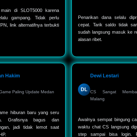
 main di SLOT5000 karena
Penarikan dana selalu dip
lalu gampang. Tidak perlu
cepat. Tarik saldo tidak s
PN, link alternatifnya terbukti
sudah langsung masuk ke re
.
alasan ribet.
n Hakim
Dewi Lestari
DL
 Game Paling Update
Medan
CS Sangat Memba
Malang
game hiburan baru yang seru
Awalnya sempat bingung cara
a. Grafisnya bagus dan
waktu chat CS langsung dip
ngan, jadi tidak lemot saat
step sampai bisa login. 
HP.