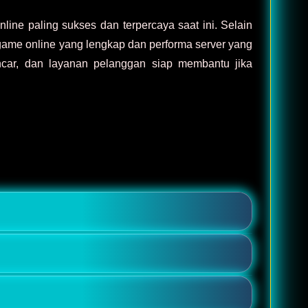
ri****o6
IDR 1,397,694.10
line paling sukses dan terpercaya saat ini. Selain
Spin Rush 88
ame online yang lengkap dan performa server yang
di****n2
ncar, dan layanan pelanggan siap membantu jika
IDR 894,414.18
Mahjong Ways Black
ri****o7
IDR 427,826.80
Lucky Twins Nexus
di****n9
IDR 707,543.56
Gates of Olympus
ar****o9
IDR 835,929.32
Lucky Twins Nexus
game online paling sukses dan terpercaya saat
fi****o7
IDR 292,279.16
PG Soft Picks
resmi yang selalu aktif 24 jam.
di****n7