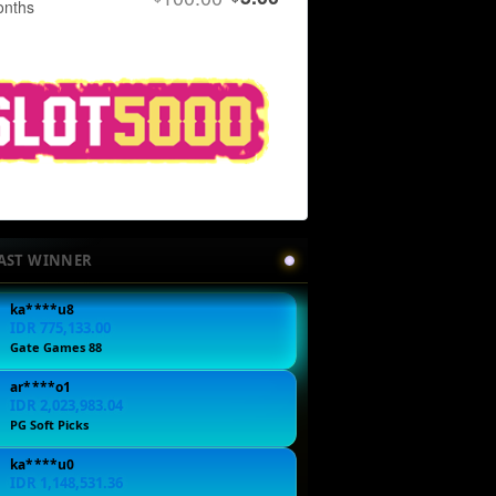
nths
erpercaya saat ini.
LAST WINNER
ka****u8
IDR 775,133.00
Gate Games 88
ar****o1
IDR 2,023,983.04
PG Soft Picks
ka****u0
IDR 1,148,531.36