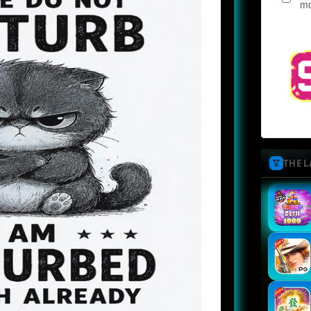
mo
dan t
V
i
e
w
l
i
c
e
n
THE 
s
e
d
e
t
a
i
l
s