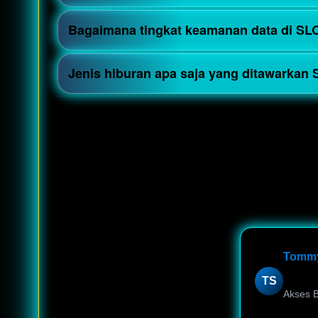
Sangat cocok. Tampilan situs SLOT5000 sudah
Bagaimana tingkat keamanan data di S
SLOT5000 mengimplementasikan sistem enkrips
Jenis hiburan apa saja yang ditawarkan
SLOT5000 menyediakan beragam pilihan mulai 
Tommy
TS
Akses B