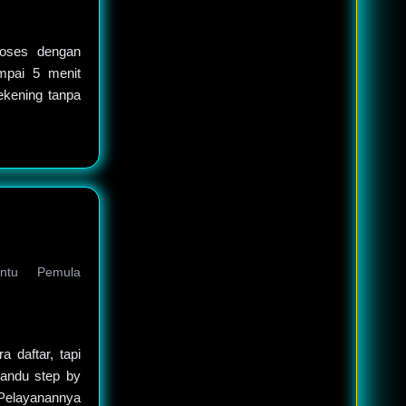
roses dengan
ampai 5 menit
kening tanpa
ntu Pemula
 daftar, tapi
andu step by
Pelayanannya